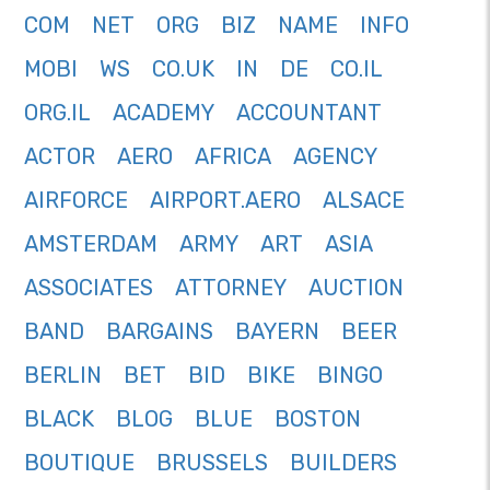
COM
NET
ORG
BIZ
NAME
INFO
MOBI
WS
CO.UK
IN
DE
CO.IL
ORG.IL
ACADEMY
ACCOUNTANT
ACTOR
AERO
AFRICA
AGENCY
AIRFORCE
AIRPORT.AERO
ALSACE
AMSTERDAM
ARMY
ART
ASIA
ASSOCIATES
ATTORNEY
AUCTION
BAND
BARGAINS
BAYERN
BEER
BERLIN
BET
BID
BIKE
BINGO
BLACK
BLOG
BLUE
BOSTON
BOUTIQUE
BRUSSELS
BUILDERS