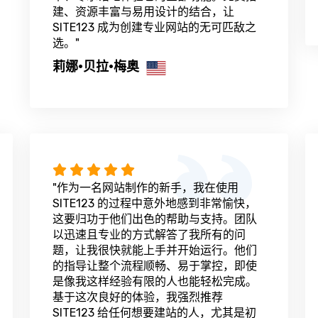
建、资源丰富与易用设计的结合，让
SITE123 成为创建专业网站的无可匹敌之
选。"
莉娜·贝拉·梅奥
"作为一名网站制作的新手，我在使用
SITE123 的过程中意外地感到非常愉快，
这要归功于他们出色的帮助与支持。团队
以迅速且专业的方式解答了我所有的问
题，让我很快就能上手并开始运行。他们
的指导让整个流程顺畅、易于掌控，即使
是像我这样经验有限的人也能轻松完成。
基于这次良好的体验，我强烈推荐
SITE123 给任何想要建站的人，尤其是初