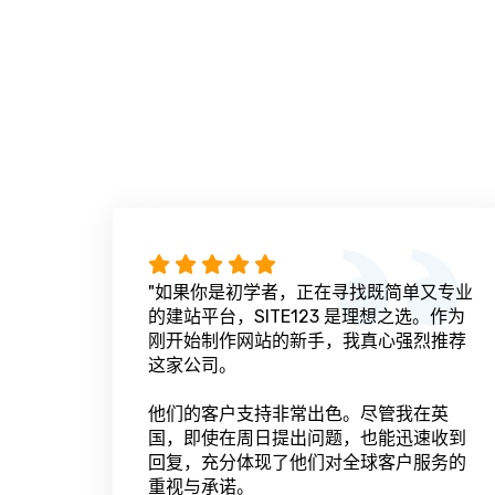
"如果你是初学者，正在寻找既简单又专业
的建站平台，SITE123 是理想之选。作为
刚开始制作网站的新手，我真心强烈推荐
这家公司。
他们的客户支持非常出色。尽管我在英
国，即使在周日提出问题，也能迅速收到
回复，充分体现了他们对全球客户服务的
重视与承诺。