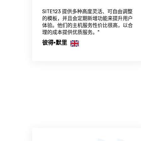
SITE123 提供多种高度灵活、可自由调整
的模板，并且会定期新增功能来提升用户
体验。他们的主机服务性价比很高，以合
理的成本提供优质服务。"
彼得·默里