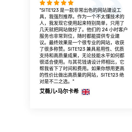
"SITE123 是一款非常出色的网站建设工
具，我强烈推荐。作为一个不太懂技术的
人，我发现它使用起来特别简单，只用了
几天就把网站做好了。他们的 24 小时客户
服务也非常到位，随时都能提供专业建
议。最终效果是一个很专业的网站，收获
了很多称赞。SITE123 兼具易用性、优质
支持和高质量成果，无论技能水平如何都
很适合使用。与其花钱请设计师相比，它
帮我省下了时间和费用。如果你想用更高
的性价比做出高质量的网站，SITE123 绝
对是不二之选。"
艾薇儿·马尔卡希