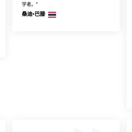
学者。"
桑迪·巴滕