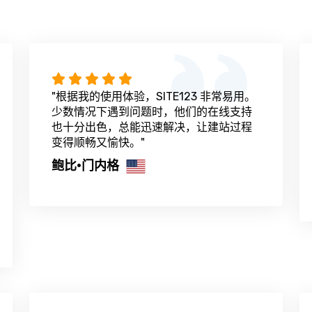
"根据我的使用体验，SITE123 非常易用。
少数情况下遇到问题时，他们的在线支持
也十分出色，总能迅速解决，让建站过程
变得顺畅又愉快。"
鲍比·门内格