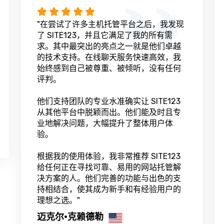
"在尝试了许多主机托管平台之后，我发现
了 SITE123，并且它满足了我的所有需
求。其中最突出的亮点之一就是他们卓越
的技术支持。在线聊天服务快速高效，我
始终感到自己被尊重、被倾听，没有任何
评判。
他们支持团队的专业水准确实让 SITE123
从其他平台中脱颖而出。他们能及时且专
业地解决问题，大幅提升了整体用户体
验。
根据我的使用体验，我非常推荐 SITE123
给任何正在寻找可靠、易用的网站托管解
决方案的人。他们完善的功能与出色的支
持相结合，使其成为新手和有经验用户的
理想之选。"
迈克尔·克赖德勒