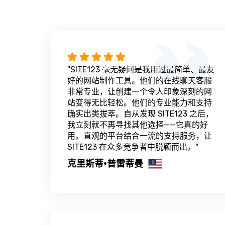
"SITE123 毫无疑问是我用过最简单、最友
好的网站制作工具。他们的在线聊天客服
非常专业，让创建一个令人印象深刻的网
站变得无比轻松。他们的专业能力和支持
确实出类拔萃。自从发现 SITE123 之后，
我立刻就不再寻找其他选择——它真的好
用。直观的平台结合一流的支持服务，让
SITE123 在众多竞争者中脱颖而出。"
克里斯蒂·普雷蒂曼