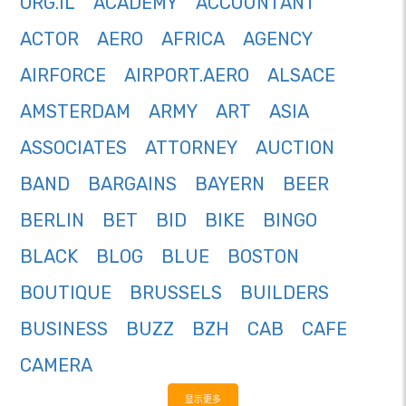
ORG.IL
ACADEMY
ACCOUNTANT
ACTOR
AERO
AFRICA
AGENCY
AIRFORCE
AIRPORT.AERO
ALSACE
AMSTERDAM
ARMY
ART
ASIA
ASSOCIATES
ATTORNEY
AUCTION
BAND
BARGAINS
BAYERN
BEER
BERLIN
BET
BID
BIKE
BINGO
BLACK
BLOG
BLUE
BOSTON
BOUTIQUE
BRUSSELS
BUILDERS
BUSINESS
BUZZ
BZH
CAB
CAFE
CAMERA
显示更多