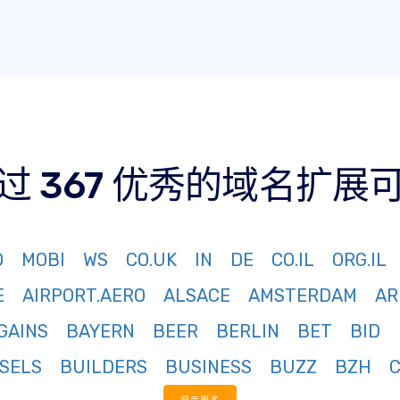
过 367 优秀的域名扩展
O
MOBI
WS
CO.UK
IN
DE
CO.IL
ORG.IL
E
AIRPORT.AERO
ALSACE
AMSTERDAM
AR
GAINS
BAYERN
BEER
BERLIN
BET
BID
SELS
BUILDERS
BUSINESS
BUZZ
BZH