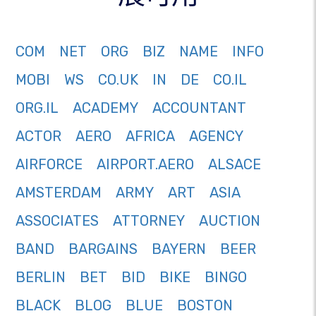
COM
NET
ORG
BIZ
NAME
INFO
MOBI
WS
CO.UK
IN
DE
CO.IL
ORG.IL
ACADEMY
ACCOUNTANT
ACTOR
AERO
AFRICA
AGENCY
AIRFORCE
AIRPORT.AERO
ALSACE
AMSTERDAM
ARMY
ART
ASIA
ASSOCIATES
ATTORNEY
AUCTION
BAND
BARGAINS
BAYERN
BEER
BERLIN
BET
BID
BIKE
BINGO
BLACK
BLOG
BLUE
BOSTON