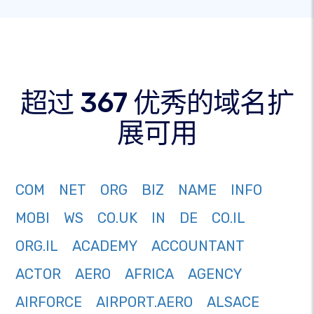
超过 367 优秀的域名扩
展可用
COM
NET
ORG
BIZ
NAME
INFO
MOBI
WS
CO.UK
IN
DE
CO.IL
ORG.IL
ACADEMY
ACCOUNTANT
ACTOR
AERO
AFRICA
AGENCY
AIRFORCE
AIRPORT.AERO
ALSACE