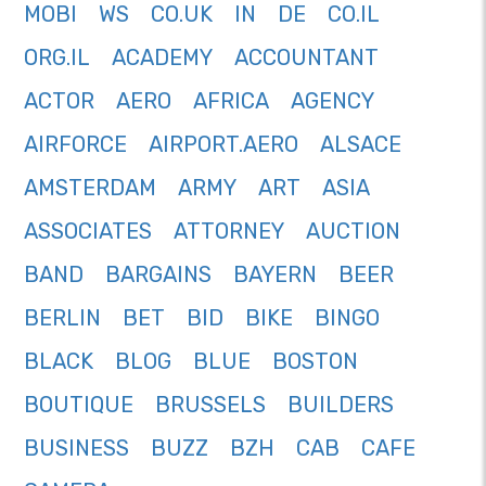
MOBI
WS
CO.UK
IN
DE
CO.IL
ORG.IL
ACADEMY
ACCOUNTANT
ACTOR
AERO
AFRICA
AGENCY
AIRFORCE
AIRPORT.AERO
ALSACE
AMSTERDAM
ARMY
ART
ASIA
ASSOCIATES
ATTORNEY
AUCTION
BAND
BARGAINS
BAYERN
BEER
BERLIN
BET
BID
BIKE
BINGO
BLACK
BLOG
BLUE
BOSTON
BOUTIQUE
BRUSSELS
BUILDERS
BUSINESS
BUZZ
BZH
CAB
CAFE