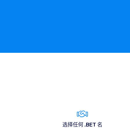
选择任何 .BET 名