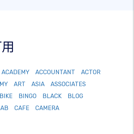
可用
ACADEMY
ACCOUNTANT
ACTOR
MY
ART
ASIA
ASSOCIATES
BIKE
BINGO
BLACK
BLOG
CAB
CAFE
CAMERA