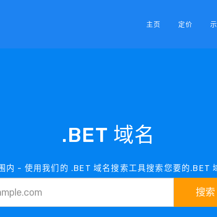
主页
定价
.BET 域名
范围内 - 使用我们的 .BET 域名搜索工具搜索您要的.BET
搜索