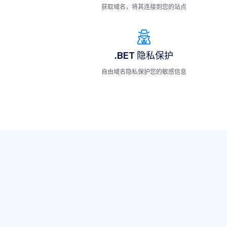
获取域名，将其连接到您的站点
.BET 隐私保护
自由域名隐私保护您的敏感信息