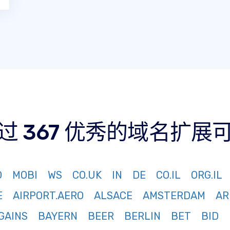
过 367 优秀的域名扩展
O
MOBI
WS
CO.UK
IN
DE
CO.IL
ORG.IL
E
AIRPORT.AERO
ALSACE
AMSTERDAM
AR
GAINS
BAYERN
BEER
BERLIN
BET
BID