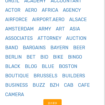
ORG.IL
ACADEMY
ACCOUNTANT
ACTOR
AERO
AFRICA
AGENCY
AIRFORCE
AIRPORT.AERO
ALSACE
AMSTERDAM
ARMY
ART
ASIA
ASSOCIATES
ATTORNEY
AUCTION
BAND
BARGAINS
BAYERN
BEER
BERLIN
BET
BID
BIKE
BINGO
BLACK
BLOG
BLUE
BOSTON
BOUTIQUE
BRUSSELS
BUILDERS
BUSINESS
BUZZ
BZH
CAB
CAFE
CAMERA
显示更多