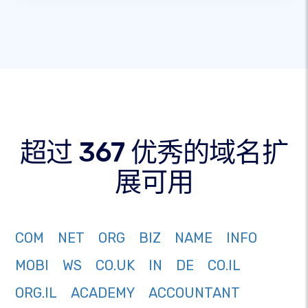
超过 367 优秀的域名扩
展可用
COM
NET
ORG
BIZ
NAME
INFO
MOBI
WS
CO.UK
IN
DE
CO.IL
ORG.IL
ACADEMY
ACCOUNTANT