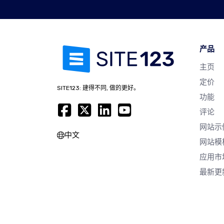
产品
主页
定价
SITE123: 建得不同, 做的更好。
功能
评论
网站示
中文
网站模
应用市
最新更