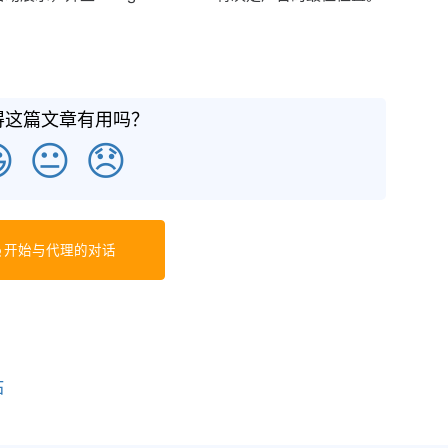
得这篇文章有用吗？

😐
😞
开始与代理的对话
站