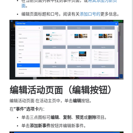
在当前页面列表中找到事件页面，或
将其添加为新页
面
。
编辑页面标题和口号。阅读有关
添加口号的
更多信息。
编辑活动页面（编辑按钮）
编辑活动页面 在活动主页中，单击
编辑
按钮。
在
“事件”选项卡
内：
单击三点图标可
编辑
、
复制
、
预览
或
删除
项目。
单击
添加新事件
按钮并编辑新事件。