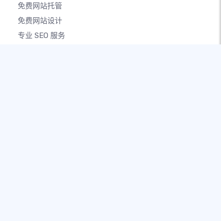
免费网站托管
免费网站设计
专业 SEO 服务
公司
关于
支持中心
就业机会
(English)
子账户
专家
我们的品牌
充满爱和热情，让每个人都能向世界说些什么
版权 © 2026 - SITE123保留所有权利